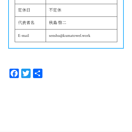
定休日
不定休
代表者名
秋島 啓二
E-mail
senshu@kumatowel.work
Fa
T
共
ce
wi
有
bo
tt
ok
er