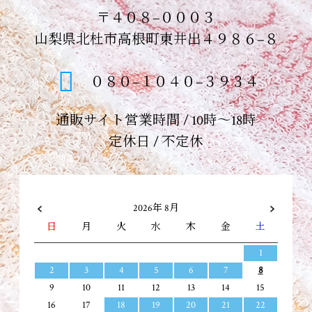
〒４０８−０００３
山梨県北杜市高根町東井出４９８６−８
０８０−１０４０−３９３４
通販サイト営業時間 / 10時～18時
定休日 / 不定休
2026年 8月
日
月
火
水
木
金
土
1
2
3
4
5
6
7
8
9
10
11
12
13
14
15
16
17
18
19
20
21
22